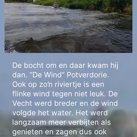
De bocht om en daar kwam hij
dan. “De Wind” Potverdorie.
Ook op zo’n riviertje is een
flinke wind tegen niet leuk. De
Vecht werd breder en de wind
volgde het water. Het werd
langzaam meer verbijten als
genieten en zagen dus ook