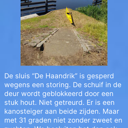
De sluis “De Haandrik” is gesperd
wegens een storing. De schuif in de
deur wordt geblokkeerd door een
stuk hout. Niet getreurd. Er is een
kanosteiger aan beide zijden. Maar
met 31 graden niet zonder zweet en