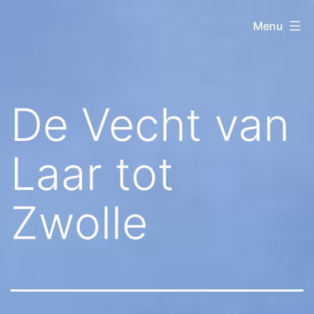
Ga
Kanovereniging
Menu
naar
Lelystad
de
inhoud
De Vecht van
Laar tot
Zwolle