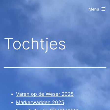
Ga
Kanovereniging
Menu
naar
Lelystad
de
inhoud
Tochtjes
Varen op de Weser 2025
Markerwadden 2025