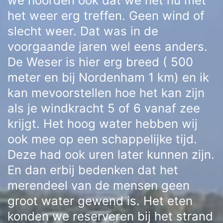
we hoorden ook dat we het nu met
het weer erg treffen. Geen wind of
slecht weer. Dat was in de
voorgaande jaren wel eens anders.
De Weser is hier erg breed ( 500
meter en bij Nordenham 1 km) en ik
kan mevoorstellen hoe het kan zijn
als je windkracht 5 of 6 vanaf zee
krijgt. Het hoog water hebben wij
ook mee op een schappelijke tijd.
Deze had ook uren later kunnen zijn.
En dan erbij bedenken dat het
merendeel van de mensen geen
groot water gewend is. Het eten
konden we reserveren bij het strand