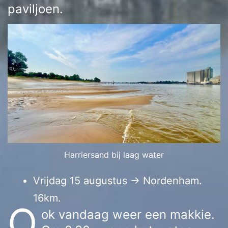
paviljoen.
Harriersand bij laag water
Vrijdag 15 augustus → Nordenham.
16km.
O
ok vandaag weer een makkie.