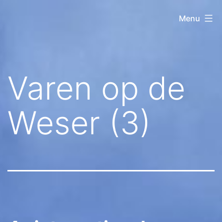
Ga
Kanovereniging
Menu
naar
Lelystad
de
inhoud
Varen op de
Weser (3)